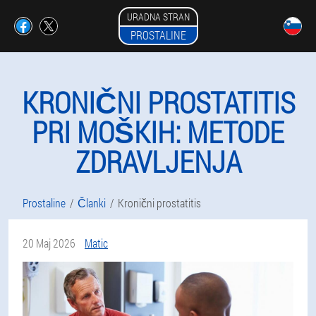
URADNA STRAN
PROSTALINE
KRONIČNI PROSTATITIS
PRI MOŠKIH: METODE
ZDRAVLJENJA
Prostaline
Članki
Kronični prostatitis
20 Maj 2026
Matic