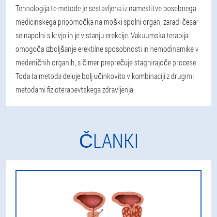
Tehnologija te metode je sestavljena iz namestitve posebnega
medicinskega pripomočka na moški spolni organ, zaradi česar
se napolni s krvjo in je v stanju erekcije. Vakuumska terapija
omogoča izboljšanje erektilne sposobnosti in hemodinamike v
medeničnih organih, s čimer preprečuje stagnirajoče procese.
Toda ta metoda deluje bolj učinkovito v kombinaciji z drugimi
metodami fizioterapevtskega zdravljenja.
ČLANKI