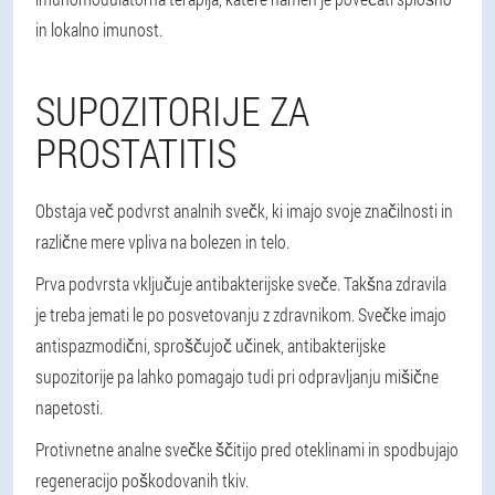
in lokalno imunost.
SUPOZITORIJE ZA
PROSTATITIS
Obstaja več podvrst analnih svečk, ki imajo svoje značilnosti in
različne mere vpliva na bolezen in telo.
Prva podvrsta vključuje antibakterijske sveče. Takšna zdravila
je treba jemati le po posvetovanju z zdravnikom. Svečke imajo
antispazmodični, sproščujoč učinek, antibakterijske
supozitorije pa lahko pomagajo tudi pri odpravljanju mišične
napetosti.
Protivnetne analne svečke ščitijo pred oteklinami in spodbujajo
regeneracijo poškodovanih tkiv.