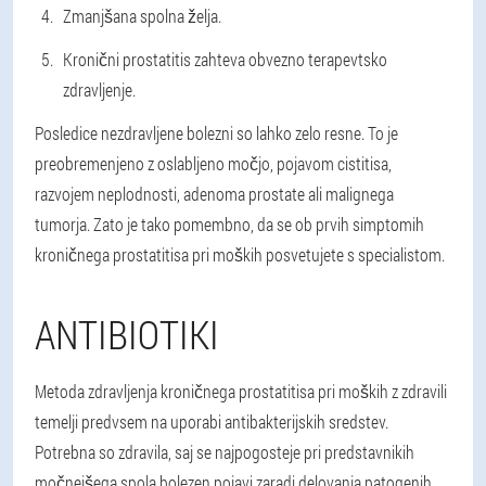
Zmanjšana spolna želja.
Kronični prostatitis zahteva obvezno terapevtsko
zdravljenje.
Posledice nezdravljene bolezni so lahko zelo resne. To je
preobremenjeno z oslabljeno močjo, pojavom cistitisa,
razvojem neplodnosti, adenoma prostate ali malignega
tumorja. Zato je tako pomembno, da se ob prvih simptomih
kroničnega prostatitisa pri moških posvetujete s specialistom.
ANTIBIOTIKI
Metoda zdravljenja kroničnega prostatitisa pri moških z zdravili
temelji predvsem na uporabi antibakterijskih sredstev.
Potrebna so zdravila, saj se najpogosteje pri predstavnikih
močnejšega spola bolezen pojavi zaradi delovanja patogenih