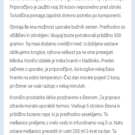
Priporočljivo je zaužiti vsaj 30 kosov neposredno pred obroki.
Ta količina pomaga zapolniti dnevno potrebo po komponenti.
Obstaja še ena možnost uporabe bučnih semen. Predhodno so
očiščeni in zdrobljeni. Skupaj boste potrebovali približno 500
gramov. Tej masi dodamo cvetlični med. Iz dobljene sestave
oblikujemo kroglice, njihova velikost pa ne sme presegati
lešnika. Končni izdelek je treba hraniti v hladilniku. Preden
začnete z uporabo, je priporočljivo, da kroglice nekaj časa
hranite na sobni temperaturi. Čez dan morate pojesti 2 kosa,
pri čemer se vsak raztopi v nekaj minutah.
Kronični prostatitis lahko pozdravimo s česnom. Za pripravo
zdravila morate uporabiti termos. Vsebuje 5 strokov česna in
približno kozarec repe, ki jo predhodno sesekljamo. To
mešanico prelijemo z vrelo vodo in infundiramo vsaj 5 ur. Nato
ostane mešanico precediti in vzeti 200 ml 2-krat na dan. Ta