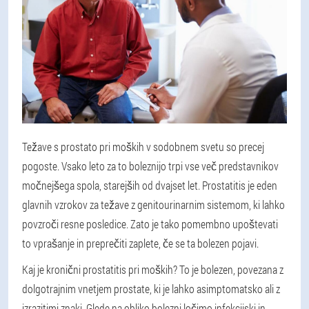
Težave s prostato pri moških v sodobnem svetu so precej
pogoste. Vsako leto za to boleznijo trpi vse več predstavnikov
močnejšega spola, starejših od dvajset let. Prostatitis je eden
glavnih vzrokov za težave z genitourinarnim sistemom, ki lahko
povzroči resne posledice. Zato je tako pomembno upoštevati
to vprašanje in preprečiti zaplete, če se ta bolezen pojavi.
Kaj je kronični prostatitis pri moških? To je bolezen, povezana z
dolgotrajnim vnetjem prostate, ki je lahko asimptomatsko ali z
izrazitimi znaki. Glede na obliko bolezni ločimo infekcijski in