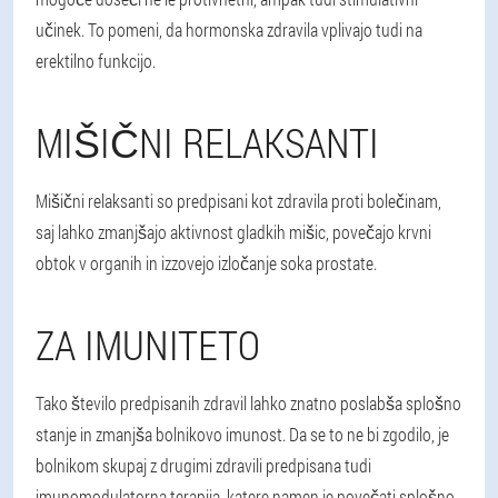
učinek. To pomeni, da hormonska zdravila vplivajo tudi na
erektilno funkcijo.
MIŠIČNI RELAKSANTI
Mišični relaksanti so predpisani kot zdravila proti bolečinam,
saj lahko zmanjšajo aktivnost gladkih mišic, povečajo krvni
obtok v organih in izzovejo izločanje soka prostate.
ZA IMUNITETO
Tako število predpisanih zdravil lahko znatno poslabša splošno
stanje in zmanjša bolnikovo imunost. Da se to ne bi zgodilo, je
bolnikom skupaj z drugimi zdravili predpisana tudi
imunomodulatorna terapija, katere namen je povečati splošno