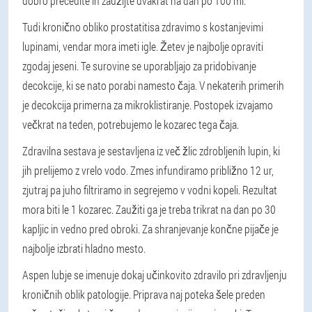
dobro precedite in zaužijte dvakrat na dan po 100 ml.
Tudi kronično obliko prostatitisa zdravimo s kostanjevimi
lupinami, vendar mora imeti igle. Žetev je najbolje opraviti
zgodaj jeseni. Te surovine se uporabljajo za pridobivanje
decokcije, ki se nato porabi namesto čaja. V nekaterih primerih
je decokcija primerna za mikroklistiranje. Postopek izvajamo
večkrat na teden, potrebujemo le kozarec tega čaja.
Zdravilna sestava je sestavljena iz več žlic zdrobljenih lupin, ki
jih prelijemo z vrelo vodo. Zmes infundiramo približno 12 ur,
zjutraj pa juho filtriramo in segrejemo v vodni kopeli. Rezultat
mora biti le 1 kozarec. Zaužiti ga je treba trikrat na dan po 30
kapljic in vedno pred obroki. Za shranjevanje končne pijače je
najbolje izbrati hladno mesto.
Aspen lubje se imenuje dokaj učinkovito zdravilo pri zdravljenju
kroničnih oblik patologije. Priprava naj poteka šele preden