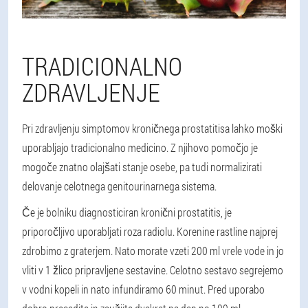
TRADICIONALNO
ZDRAVLJENJE
Pri zdravljenju simptomov kroničnega prostatitisa lahko moški
uporabljajo tradicionalno medicino. Z njihovo pomočjo je
mogoče znatno olajšati stanje osebe, pa tudi normalizirati
delovanje celotnega genitourinarnega sistema.
Če je bolniku diagnosticiran kronični prostatitis, je
priporočljivo uporabljati roza radiolu. Korenine rastline najprej
zdrobimo z graterjem. Nato morate vzeti 200 ml vrele vode in jo
vliti v 1 žlico pripravljene sestavine. Celotno sestavo segrejemo
v vodni kopeli in nato infundiramo 60 minut. Pred uporabo