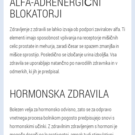
ALFA-ADRENERGIČNI
BLOKATORJI
Zdravljenje z zdravili se lahko izvaja ob podpori zaviralcev alfa. Ti
elementi imajo sposobnost vplivanja na receptorje mišičnih
celic prostate in mehurja, zaradi česar se spazem zmanjša in
mišice sprostijo. Posledično se izločanje urina izboljša. Vsa
zdravila se uporabljajo natančno po navodilih zdravnika in v
odmerkih, ki jih je predpisal.
HORMONSKA ZDRAVILA
Bolezen velja za hormonsko odvisno, zato se za odpravo
vnetnega procesa bolnikom pogosto predpisujejo snovi s
hormonskimi učinki. Z zdravilnim zdravljenjem s hormoni je
mogoče doseči ne le protivnetni, ampak tudi stimulativni