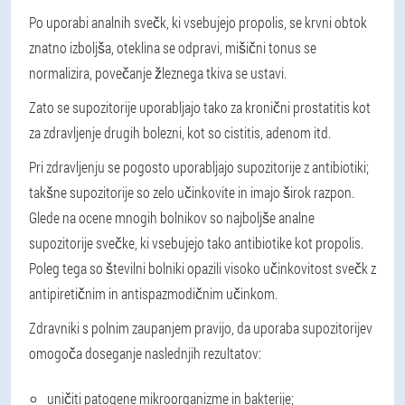
Po uporabi analnih svečk, ki vsebujejo propolis, se krvni obtok
znatno izboljša, oteklina se odpravi, mišični tonus se
normalizira, povečanje žleznega tkiva se ustavi.
Zato se supozitorije uporabljajo tako za kronični prostatitis kot
za zdravljenje drugih bolezni, kot so cistitis, adenom itd.
Pri zdravljenju se pogosto uporabljajo supozitorije z antibiotiki;
takšne supozitorije so zelo učinkovite in imajo širok razpon.
Glede na ocene mnogih bolnikov so najboljše analne
supozitorije svečke, ki vsebujejo tako antibiotike kot propolis.
Poleg tega so številni bolniki opazili visoko učinkovitost svečk z
antipiretičnim in antispazmodičnim učinkom.
Zdravniki s polnim zaupanjem pravijo, da uporaba supozitorijev
omogoča doseganje naslednjih rezultatov:
uničiti patogene mikroorganizme in bakterije;