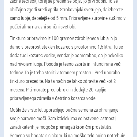
začne teči sok, torej še preden se pojavijo prvi popki. To se
običajno zgodi sredi aprila. Strokovnjaki svetujejo, da izberete
samo lubje, debelejše od 5 mm. Pripravljene surovine sušimo v
pečici ali na naravni sončni svetlobi.
Tinkturo pripravimo iz 100 gramov zdrobljenega lubja in jo
damo v preprost steklen kozarec s prostornino 1,5 litra. Tu se
doda tudi kozarec vodke, vendar je pomembno, da je nekoliko
nad nivojem lubja. Posoda je tesno zaprta in infundirana več
tednov. To je treba storiti v temnem prostoru. Pred uporabo
tinkturo precedite. Na ta način se lahko zdravite več kot 2
meseca. Piti morate pred obroki in dodajte 20 kapljic
pripravljenega zdravila v četrtino kozarca vode.
Moški že vrsto let uporabljajo bučna semena za ohranjanje
svoje naravne moči. Sam izdelek ima edinstvene lastnosti,
zaradi katerih je mogoče premagati kronični prostatitis.
Semena so bogata s cinkom, ki ga moško telo nujno potrebuje.