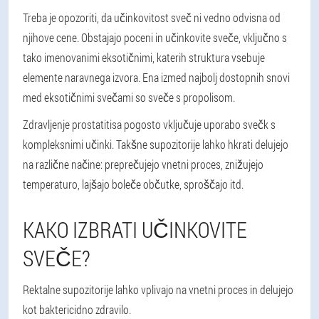
Treba je opozoriti, da učinkovitost sveč ni vedno odvisna od
njihove cene. Obstajajo poceni in učinkovite sveče, vključno s
tako imenovanimi eksotičnimi, katerih struktura vsebuje
elemente naravnega izvora. Ena izmed najbolj dostopnih snovi
med eksotičnimi svečami so sveče s propolisom.
Zdravljenje prostatitisa pogosto vključuje uporabo svečk s
kompleksnimi učinki. Takšne supozitorije lahko hkrati delujejo
na različne načine: preprečujejo vnetni proces, znižujejo
temperaturo, lajšajo boleče občutke, sproščajo itd.
KAKO IZBRATI UČINKOVITE
SVEČE?
Rektalne supozitorije lahko vplivajo na vnetni proces in delujejo
kot baktericidno zdravilo.