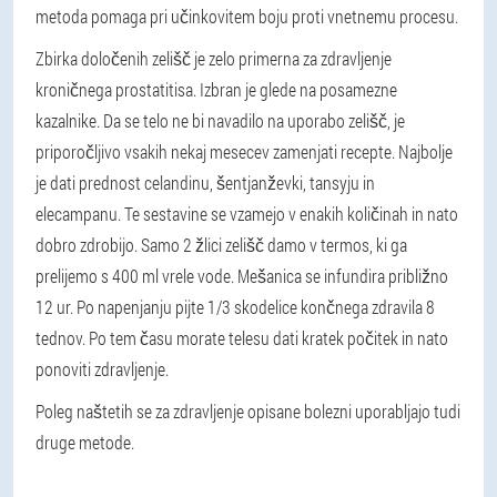
metoda pomaga pri učinkovitem boju proti vnetnemu procesu.
Zbirka določenih zelišč je zelo primerna za zdravljenje
kroničnega prostatitisa. Izbran je glede na posamezne
kazalnike. Da se telo ne bi navadilo na uporabo zelišč, je
priporočljivo vsakih nekaj mesecev zamenjati recepte. Najbolje
je dati prednost celandinu, šentjanževki, tansyju in
elecampanu. Te sestavine se vzamejo v enakih količinah in nato
dobro zdrobijo. Samo 2 žlici zelišč damo v termos, ki ga
prelijemo s 400 ml vrele vode. Mešanica se infundira približno
12 ur. Po napenjanju pijte 1/3 skodelice končnega zdravila 8
tednov. Po tem času morate telesu dati kratek počitek in nato
ponoviti zdravljenje.
Poleg naštetih se za zdravljenje opisane bolezni uporabljajo tudi
druge metode.