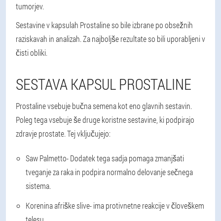
tumorjev.
Sestavine v kapsulah Prostaline so bile izbrane po obsežnih
raziskavah in analizah. Za najboljše rezultate so bili uporabljeni v
čisti obliki.
SESTAVA KAPSUL PROSTALINE
Prostaline vsebuje bučna semena kot eno glavnih sestavin.
Poleg tega vsebuje še druge koristne sestavine, ki podpirajo
zdravje prostate. Tej vključujejo:
Saw Palmetto
- Dodatek tega sadja pomaga zmanjšati
tveganje za raka in podpira normalno delovanje sečnega
sistema.
Korenina afriške slive
- ima protivnetne reakcije v človeškem
telesu.