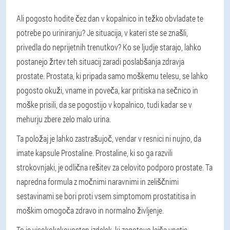
Ali pogosto hodite čez dan v kopalnico in težko obvladate te
potrebe po uriniranju? Je situacija, v kateri ste se znašli,
privedla do neprijetnih trenutkov? Ko se ljudje starajo, lahko
postanejo žrtev teh situacij zaradi poslabšanja zdravja
prostate. Prostata, ki pripada samo moškemu telesu, se lahko
pogosto okuži, vname in poveča, kar pritiska na sečnico in
moške prisili, da se pogostijo v kopalnico, tudi kadar se v
mehurju zbere zelo malo urina.
Ta položaj je lahko zastrašujoč, vendar v resnici ni nujno, da
imate kapsule Prostaline. Prostaline, ki so ga razvili
strokovnjaki, je odlična rešitev za celovito podporo prostate. Ta
napredna formula z močnimi naravnimi in zeliščnimi
sestavinami se bori proti vsem simptomom prostatitisa in
moškim omogoča zdravo in normalno življenje.
To je visokokakovosten izdelek, ki zagotovo lajša vnetje