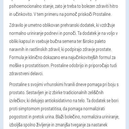
psihoemocionalno stanje, zato je treba to bolezen zdraviti hitro
in učinkovito. V tem primeru na pomoč priskoči Prostaline.
Zdravilo je umetno oblikovan prehranski dodatek, ki vzdržuje
normalno uriniranje podnevi in ponoči. Ta dodatek je na voljo v
obliki kapsul in vsebuje bučna semena ter široko paleto
naravnih in rastlinskih zdravil, ki podpirajo zdravje prostate.
Formula je klinično dokazano ena najučinkovitejših formul za
moške s prostatitisom. Prostaline odobrijo in priporočajo tudi
zdravstveni delavci.
Prostaline s svojimi vrhunskimi hranili dneve pomaga pri boju s
prostato. Sestavljen je iz zbirke tradicionalnih zeliščnih
izvlečkov, ki delujejo antioksidativno na telo. Ta dodatek se bori
proti simptomom prostatitisa, da pomaga normalizirati
pogostost in pretok urina. Blaži bolečino, normalizira uriniranje,
izboljša spolno življenje in zmanjša tveganje za nastanek