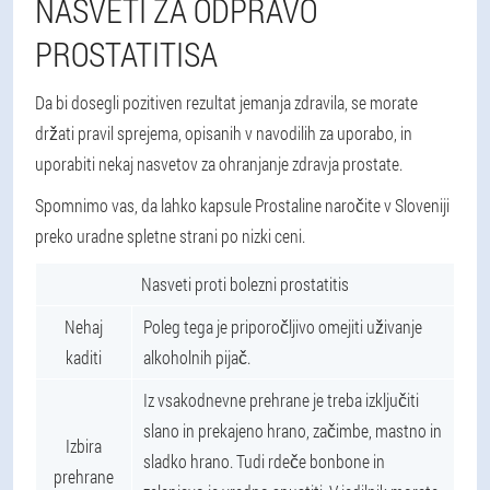
NASVETI ZA ODPRAVO
PROSTATITISA
Da bi dosegli pozitiven rezultat jemanja zdravila, se morate
držati pravil sprejema, opisanih v navodilih za uporabo, in
uporabiti nekaj nasvetov za ohranjanje zdravja prostate.
Spomnimo vas, da lahko kapsule Prostaline naročite v Sloveniji
preko uradne spletne strani po nizki ceni.
Nasveti proti bolezni prostatitis
Nehaj
Poleg tega je priporočljivo omejiti uživanje
kaditi
alkoholnih pijač.
Iz vsakodnevne prehrane je treba izključiti
slano in prekajeno hrano, začimbe, mastno in
Izbira
sladko hrano. Tudi rdeče bonbone in
prehrane