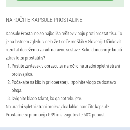
NAROČITE KAPSULE PROSTALINE
Kapsule Prostaline so najboljša rešitev v boju proti prostatitisu. To
je na lastnem zgledu videlo že tisoče moških v Sloveniji. Učinkovit
rezultat dosežemo zaradi naravne sestave. Kako donosno je kupiti
zdravilo za prostatitis?
Pustite zahtevek v obrazcu za naročilo na uradni spletni strani
proizvajalca.
Počakajte na klic in pri operaterju izpolnite vlogo za dostavo
blaga.
Dvignite blago takrat, ko ga potrebujete.
Na uradni spletni strani proizvajalca lahko naročite kapsule
Prostaline za promocijo € 39 in si zagotovite 50% popust.