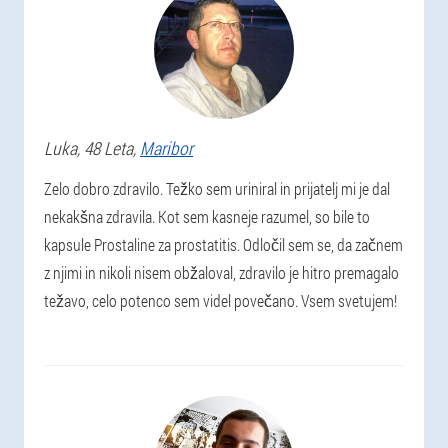
Luka
, 48 Leta,
Maribor
Zelo dobro zdravilo. Težko sem uriniral in prijatelj mi je dal
nekakšna zdravila. Kot sem kasneje razumel, so bile to
kapsule Prostaline za prostatitis. Odločil sem se, da začnem
z njimi in nikoli nisem obžaloval, zdravilo je hitro premagalo
težavo, celo potenco sem videl povečano. Vsem svetujem!