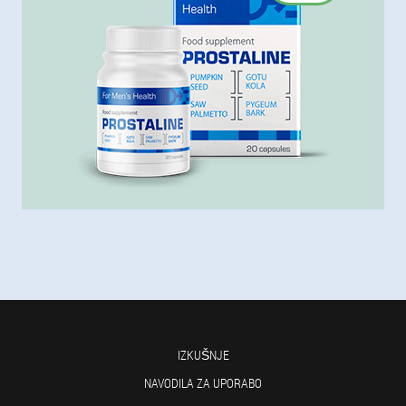
IZKUŠNJE
NAVODILA ZA UPORABO