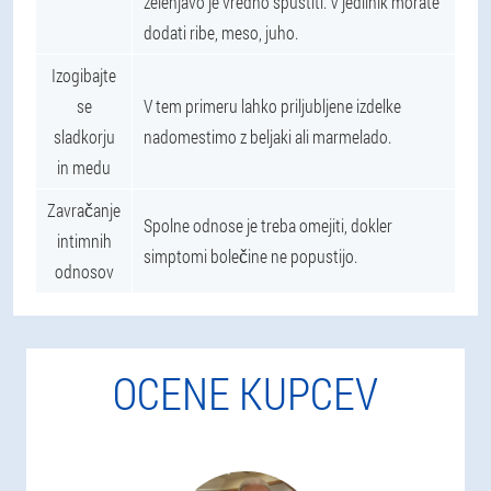
zelenjavo je vredno spustiti. V jedilnik morate
dodati ribe, meso, juho.
Izogibajte
se
V tem primeru lahko priljubljene izdelke
sladkorju
nadomestimo z beljaki ali marmelado.
in medu
Zavračanje
Spolne odnose je treba omejiti, dokler
intimnih
simptomi bolečine ne popustijo.
odnosov
OCENE KUPCEV