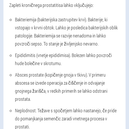
Zapleti kroničnega prostatitisa lahko vključujejo:
Bakteriemija (bakterijska zastrupitev krvi)
. Bakterije, ki
vstopajo v krvni obtok. Lahko je posledica bakterijskih oblik
patologije. Bakteriemija se razvije nenadoma in lahko
povzroči sepso. To stanje je življenjsko nevarno.
Epididimitis (vnetje epididimisa)
. Bolezen lahko povzroči
hude bolečine v skrotumu.
Absces prostate (kopičenje gnoja v tkivu)
. V primeru
abscesa se izvede operacija za čiščenje in odvajanje
gnojnega žarišča, v redkih primerih se lahko odstrani
prostata.
Neplodnost
. Težave s spočetjem lahko nastanejo, če pride
do pomanjkanja semenčic zaradi vnetnega procesa v
prostati.