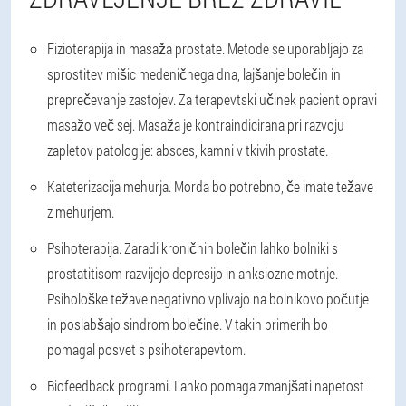
Fizioterapija in masaža prostate
. Metode se uporabljajo za
sprostitev mišic medeničnega dna, lajšanje bolečin in
preprečevanje zastojev. Za terapevtski učinek pacient opravi
masažo več sej. Masaža je kontraindicirana pri razvoju
zapletov patologije: absces, kamni v tkivih prostate.
Kateterizacija mehurja
. Morda bo potrebno, če imate težave
z mehurjem.
Psihoterapija
. Zaradi kroničnih bolečin lahko bolniki s
prostatitisom razvijejo depresijo in anksiozne motnje.
Psihološke težave negativno vplivajo na bolnikovo počutje
in poslabšajo sindrom bolečine. V takih primerih bo
pomagal posvet s psihoterapevtom.
Biofeedback programi
. Lahko pomaga zmanjšati napetost