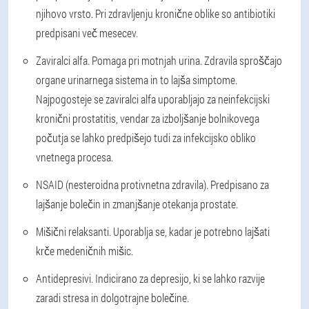
njihovo vrsto. Pri zdravljenju kronične oblike so antibiotiki
predpisani več mesecev.
Zaviralci alfa
. Pomaga pri motnjah urina. Zdravila sproščajo
organe urinarnega sistema in to lajša simptome.
Najpogosteje se zaviralci alfa uporabljajo za neinfekcijski
kronični prostatitis, vendar za izboljšanje bolnikovega
počutja se lahko predpišejo tudi za infekcijsko obliko
vnetnega procesa.
NSAID (nesteroidna protivnetna zdravila)
. Predpisano za
lajšanje bolečin in zmanjšanje otekanja prostate.
Mišični relaksanti
. Uporablja se, kadar je potrebno lajšati
krče medeničnih mišic.
Antidepresivi
. Indicirano za depresijo, ki se lahko razvije
zaradi stresa in dolgotrajne bolečine.