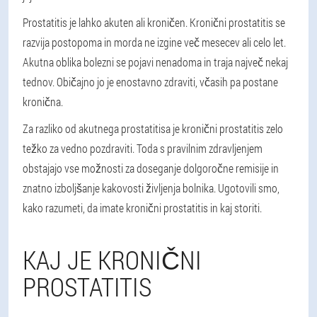
Prostatitis je lahko akuten ali kroničen. Kronični prostatitis se
razvija postopoma in morda ne izgine več mesecev ali celo let.
Akutna oblika bolezni se pojavi nenadoma in traja največ nekaj
tednov. Običajno jo je enostavno zdraviti, včasih pa postane
kronična.
Za razliko od akutnega prostatitisa je kronični prostatitis zelo
težko za vedno pozdraviti. Toda s pravilnim zdravljenjem
obstajajo vse možnosti za doseganje dolgoročne remisije in
znatno izboljšanje kakovosti življenja bolnika. Ugotovili smo,
kako razumeti, da imate kronični prostatitis in kaj storiti.
KAJ JE KRONIČNI
PROSTATITIS