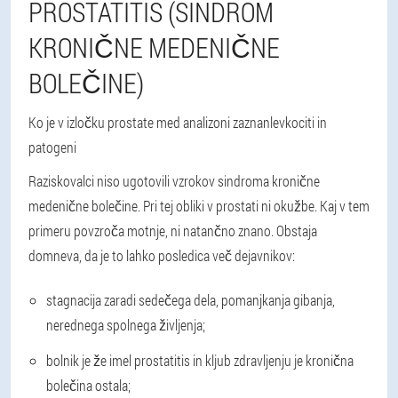
PROSTATITIS (SINDROM
KRONIČNE MEDENIČNE
BOLEČINE)
Ko je v izločku prostate med analizo
ni zaznan
levkociti in
patogeni
Raziskovalci niso ugotovili vzrokov sindroma kronične
medenične bolečine. Pri tej obliki v prostati ni okužbe. Kaj v tem
primeru povzroča motnje, ni natančno znano. Obstaja
domneva, da je to lahko posledica več dejavnikov:
stagnacija zaradi sedečega dela, pomanjkanja gibanja,
nerednega spolnega življenja;
bolnik je že imel prostatitis in kljub zdravljenju je kronična
bolečina ostala;