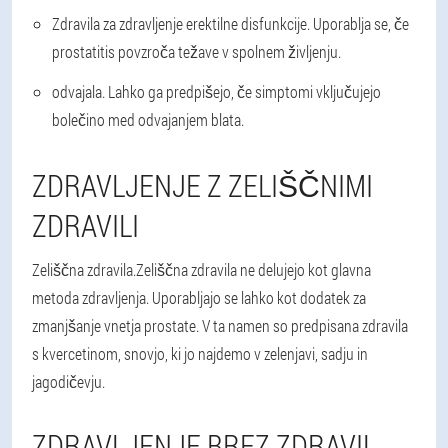
Zdravila za zdravljenje erektilne disfunkcije
. Uporablja se, če
prostatitis povzroča težave v spolnem življenju.
odvajala
. Lahko ga predpišejo, če simptomi vključujejo
bolečino med odvajanjem blata.
ZDRAVLJENJE Z ZELIŠČNIMI
ZDRAVILI
Zeliščna zdravila.
Zeliščna zdravila ne delujejo kot glavna
metoda zdravljenja. Uporabljajo se lahko kot dodatek za
zmanjšanje vnetja prostate. V ta namen so predpisana zdravila
s kvercetinom, snovjo, ki jo najdemo v zelenjavi, sadju in
jagodičevju.
ZDRAVLJENJE BREZ ZDRAVIL