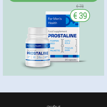
€ 78
€ 39
IZKUŠNJE