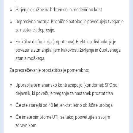
Širjenje okužbe na hrbtenico in medenično kost
Depresivna motnja
. Kronične patologije povečujejo tveganje
za nastanek depresije.
Erektilna disfunkcija (impotenca)
. Erektilna disfunkcija je
povezana z zmanjšanjem kakovosti življenja in čustvenega
stanja moškega.
Za preprečevanje prostatitisa je pomembno:
Uporabljajte mehansko kontracepcijo (kondome): SPO so
dejavnik, ki povečuje tveganje za nastanek prostatitisa
Če ste starejši od 40 let, enkrat letno obiščite urologa
Če imate simptome UTI, se takoj posvetujte s svojim
zdravnikom