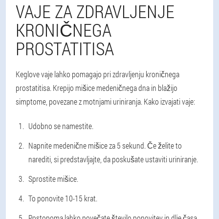
VAJE ZA ZDRAVLJENJE
KRONIČNEGA
PROSTATITISA
Keglove vaje lahko pomagajo pri zdravljenju kroničnega
prostatitisa. Krepijo mišice medeničnega dna in blažijo
simptome, povezane z motnjami uriniranja. Kako izvajati vaje:
Udobno se namestite.
Napnite medenične mišice za 5 sekund. Če želite to
narediti, si predstavljajte, da poskušate ustaviti uriniranje.
Sprostite mišice.
To ponovite 10-15 krat.
Postopoma lahko povečate število ponovitev in dlje časa