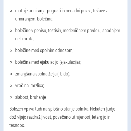
motnje uriniranja: pogosti in nenadni pozivi, težave z
uriniranjem, bolečina;
bolečine v penisu, testisih, medeničnem predelu, spodnjem
delu hrbta;
bolečine med spolnim odnosom;
bolečina med ejakulacijo (ejakulacija);
zmanjšana spolna želja (libido);
vročina, mrzlica;
slabost, bruhanje
Bolezen vpliva tudi na splošno stanje bolnika. Nekateri ljudje
doživljajo razdražljivost, povečano utrujenost, letargijo in
tesnobo.