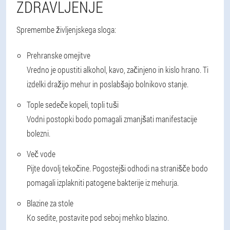
ZDRAVLJENJE
Spremembe življenjskega sloga:
Prehranske omejitve
Vredno je opustiti alkohol, kavo, začinjeno in kislo hrano. Ti
izdelki dražijo mehur in poslabšajo bolnikovo stanje.
Tople sedeče kopeli, topli tuši
Vodni postopki bodo pomagali zmanjšati manifestacije
bolezni.
Več vode
Pijte dovolj tekočine. Pogostejši odhodi na stranišče bodo
pomagali izplakniti patogene bakterije iz mehurja.
Blazine za stole
Ko sedite, postavite pod seboj mehko blazino.