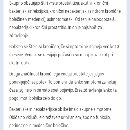
Skupno obstajajo štiri vrste prostatitisa: akutni, kronični
bakterijski (infekcijski), kronični nebakterijski (sindrom kronične
bolečine v medenici), asimptomatski. Od teh je najpogostejši
nebakterijski kronični prostatitis. In on je najslabši za
zdravljenje.
Bolezen se šteje za kronično, če simptomi ne izginejo več kot 3
mesece. Vendar se razvijajo počasi in so manj izraziti kot pri
akutni obliki.
Druga značilnost kroničnega vnetja prostate je njegov
ponavljajoči se potek. To pomeni, da lahko simptomi za nekaj
časa izginejo in se nato spet pojavijo. Brez zdravljenja lahko ta
pogoj moti bolnika zelo dolgo.
Bakterijske in nebakterijske oblike imajo skupne simptome.
Običajno vključujejo težave z uriniranjem, spolno funkcijo,
perinealne in medenične bolečine.