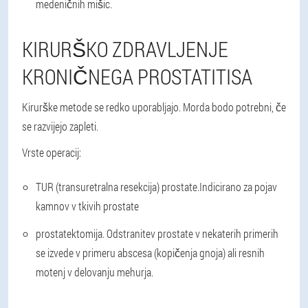
medeničnih mišic.
KIRURŠKO ZDRAVLJENJE
KRONIČNEGA PROSTATITISA
Kirurške metode se redko uporabljajo. Morda bodo potrebni, če
se razvijejo zapleti.
Vrste operacij:
TUR (transuretralna resekcija) prostate.
Indicirano za pojav
kamnov v tkivih prostate
prostatektomija
. Odstranitev prostate v nekaterih primerih
se izvede v primeru abscesa (kopičenja gnoja) ali resnih
motenj v delovanju mehurja.