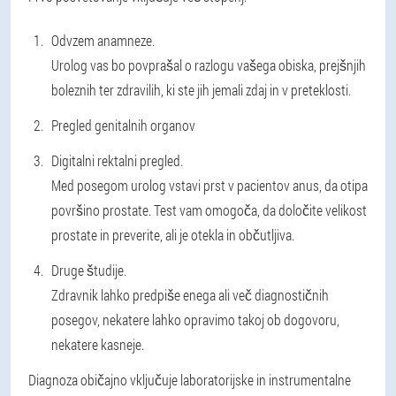
Odvzem anamneze
.
Urolog vas bo povprašal o razlogu vašega obiska, prejšnjih
boleznih ter zdravilih, ki ste jih jemali zdaj in v preteklosti.
Pregled genitalnih organov
Digitalni rektalni pregled
.
Med posegom urolog vstavi prst v pacientov anus, da otipa
površino prostate. Test vam omogoča, da določite velikost
prostate in preverite, ali je otekla in občutljiva.
Druge študije
.
Zdravnik lahko predpiše enega ali več diagnostičnih
posegov, nekatere lahko opravimo takoj ob dogovoru,
nekatere kasneje.
Diagnoza običajno vključuje laboratorijske in instrumentalne