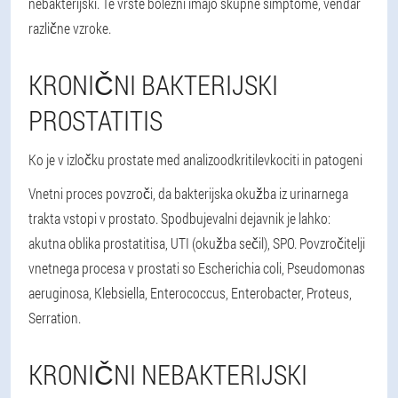
nebakterijski. Te vrste bolezni imajo skupne simptome, vendar
različne vzroke.
KRONIČNI BAKTERIJSKI
PROSTATITIS
Ko je v izločku prostate med analizo
odkriti
levkociti in patogeni
Vnetni proces povzroči, da bakterijska okužba iz urinarnega
trakta vstopi v prostato. Spodbujevalni dejavnik je lahko:
akutna oblika prostatitisa, UTI (okužba sečil), SPO. Povzročitelji
vnetnega procesa v prostati so Escherichia coli, Pseudomonas
aeruginosa, Klebsiella, Enterococcus, Enterobacter, Proteus,
Serration.
KRONIČNI NEBAKTERIJSKI