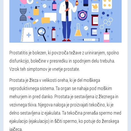
Prostatitis je bolezen, ki povzroča težave z uriniranjem, spolno
disfunkcijo, bolečine v presredku in spodnjem delu trebuha.
Vzrok teh simptomov je vnetje prostate.
Prostata je žleza v velikosti oreha, ki je del moškega
reproduktivnega sistema. Ta organ se nahaja pod moškim
mehurjem in pred danko. Prostata je sestavljena iz žleznega in
vezivnega tkiva. Njegova naloga je proizvajati tekočino, ki je
delno sestavljena iz ejakulata. Ta tekočina prenaša spermo med
ejakulacijo (ejakulacijo) in ščiti spermo, ko potuje do ženskega
jajčeca.