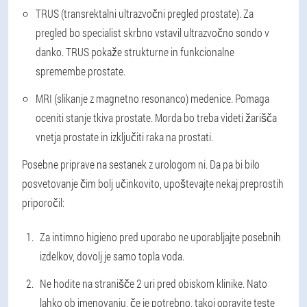
TRUS (transrektalni ultrazvočni pregled prostate). Za
pregled bo specialist skrbno vstavil ultrazvočno sondo v
danko. TRUS pokaže strukturne in funkcionalne
spremembe prostate.
MRI (slikanje z magnetno resonanco) medenice. Pomaga
oceniti stanje tkiva prostate. Morda bo treba videti žarišča
vnetja prostate in izključiti raka na prostati.
Posebne priprave na sestanek z urologom ni. Da pa bi bilo
posvetovanje čim bolj učinkovito, upoštevajte nekaj preprostih
priporočil:
Za intimno higieno pred uporabo ne uporabljajte posebnih
izdelkov, dovolj je samo topla voda.
Ne hodite na stranišče 2 uri pred obiskom klinike. Nato
lahko ob imenovanju, če je potrebno, takoj opravite teste