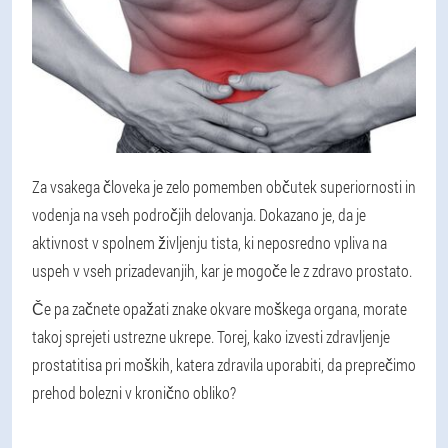
Za vsakega človeka je zelo pomemben občutek superiornosti in
vodenja na vseh področjih delovanja. Dokazano je, da je
aktivnost v spolnem življenju tista, ki neposredno vpliva na
uspeh v vseh prizadevanjih, kar je mogoče le z zdravo prostato.
Če pa začnete opažati znake okvare moškega organa, morate
takoj sprejeti ustrezne ukrepe. Torej, kako izvesti zdravljenje
prostatitisa pri moških, katera zdravila uporabiti, da preprečimo
prehod bolezni v kronično obliko?