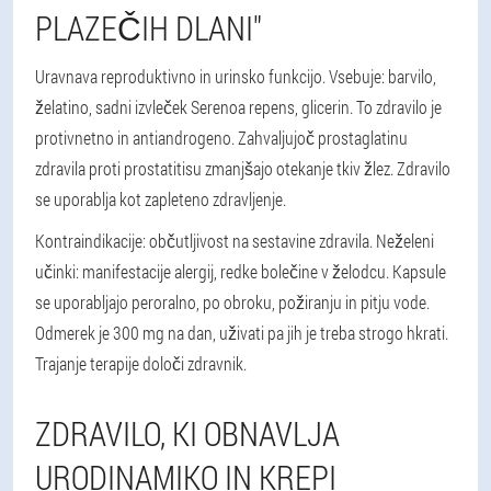
PLAZEČIH DLANI"
Uravnava reproduktivno in urinsko funkcijo. Vsebuje: barvilo,
želatino, sadni izvleček Serenoa repens, glicerin. To zdravilo je
protivnetno in antiandrogeno. Zahvaljujoč prostaglatinu
zdravila proti prostatitisu zmanjšajo otekanje tkiv žlez. Zdravilo
se uporablja kot zapleteno zdravljenje.
Kontraindikacije: občutljivost na sestavine zdravila. Neželeni
učinki: manifestacije alergij, redke bolečine v želodcu. Kapsule
se uporabljajo peroralno, po obroku, požiranju in pitju vode.
Odmerek je 300 mg na dan, uživati pa jih je treba strogo hkrati.
Trajanje terapije določi zdravnik.
ZDRAVILO, KI OBNAVLJA
URODINAMIKO IN KREPI