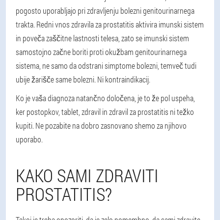
pogosto uporabljajo pri zdravljenju bolezni genitourinarnega
trakta. Redni vnos zdravila za prostatitis aktivira imunski sistem
in poveča zaščitne lastnosti telesa, zato se imunski sistem
samostojno začne boriti proti okužbam genitourinarnega
sistema, ne samo da odstrani simptome bolezni, temveč tudi
ubije žarišče same bolezni. Ni kontraindikacij.
Ko je vaša diagnoza natančno določena, je to že pol uspeha,
ker postopkov, tablet, zdravil in zdravil za prostatitis ni težko
kupiti. Ne pozabite na dobro zasnovano shemo za njihovo
uporabo.
KAKO SAMI ZDRAVITI
PROSTATITIS?
Takoj je treba opozoriti, da je zelo pomembno, da sami zdravite