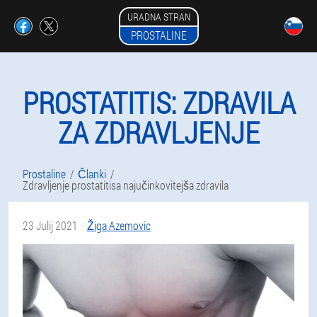
URADNA STRAN
PROSTALINE
PROSTATITIS: ZDRAVILA
ZA ZDRAVLJENJE
Prostaline
Članki
Zdravljenje prostatitisa najučinkovitejša zdravila
23 Julij 2021
Žiga Azemovic