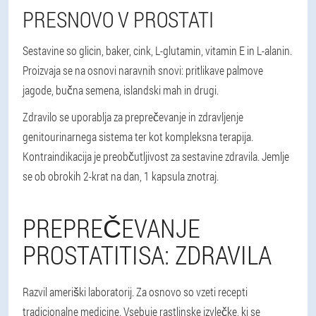
PRESNOVO V PROSTATI
Sestavine so glicin, baker, cink, L-glutamin, vitamin E in L-alanin.
Proizvaja se na osnovi naravnih snovi: pritlikave palmove
jagode, bučna semena, islandski mah in drugi.
Zdravilo se uporablja za preprečevanje in zdravljenje
genitourinarnega sistema ter kot kompleksna terapija.
Kontraindikacija je preobčutljivost za sestavine zdravila. Jemlje
se ob obrokih 2-krat na dan, 1 kapsula znotraj.
PREPREČEVANJE
PROSTATITISA: ZDRAVILA
Razvil ameriški laboratorij. Za osnovo so vzeti recepti
tradicionalne medicine. Vsebuje rastlinske izvlečke, ki se