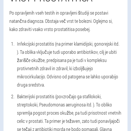
Po opravljenih vseh testih in opravljeni študiji se postavi
natančna diagnoza. Obstaja več vrst te bolezni. Oglejmo si,
kako zdraviti vsako vrsto prostatitisa posebej.
Infekcijski prostatitis (na primer klamidijski, gonorejski itd.
). Ta oblika vključuje tudi uporabo antibiotikov, cilj je ubiti
žarišče okužbe, predpisana pa je tudi v kompleksu
protivnetnih zdravil in zdravil, ki izboljšujejo
mikrocirkulacijo. Odvisno od patogena se lahko uporabijo
druga sredstva.
Bakterijski prostatitis (povzročajo ga stafilokoki,
streptokoki, Pseudomonas aeruginosa itd. ). To obliko
spremlja pogost proces okužbe, pa tudi prisotnost vnetnih
celic v prostati. Ta primer je težaven, zato tudi ponavljajoči
se tečaji z antibiotiki morda ne bodo pomagali. Glavna