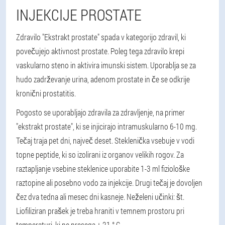
INJEKCIJE PROSTATE
Zdravilo "Ekstrakt prostate" spada v kategorijo zdravil, ki
povečujejo aktivnost prostate. Poleg tega zdravilo krepi
vaskularno steno in aktivira imunski sistem. Uporablja se za
hudo zadrževanje urina, adenom prostate in če se odkrije
kronični prostatitis.
Pogosto se uporabljajo zdravila za zdravljenje, na primer
"ekstrakt prostate", ki se injicirajo intramuskularno 6-10 mg.
Tečaj traja pet dni, največ deset. Steklenička vsebuje v vodi
topne peptide, ki so izolirani iz organov velikih rogov. Za
raztapljanje vsebine steklenice uporabite 1-3 ml fiziološke
raztopine ali posebno vodo za injekcije. Drugi tečaj je dovoljen
čez dva tedna ali mesec dni kasneje. Neželeni učinki: št.
Liofiliziran prašek je treba hraniti v temnem prostoru pri
temperaturi, ki ne presega + 21 ° C.