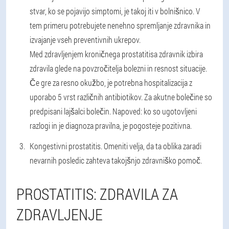
stvar, ko se pojavijo simptomi, je takoj iti v bolnišnico. V
tem primeru potrebujete nenehno spremljanje zdravnika in
izvajanje vseh preventivnih ukrepov.
Med zdravljenjem kroničnega prostatitisa zdravnik izbira
zdravila glede na povzročitelja bolezni in resnost situacije.
Če gre za resno okužbo, je potrebna hospitalizacija z
uporabo 5 vrst različnih antibiotikov. Za akutne bolečine so
predpisani lajšalci bolečin. Napoved: ko so ugotovljeni
razlogi in je diagnoza pravilna, je pogosteje pozitivna.
Kongestivni prostatitis. Omeniti velja, da ta oblika zaradi
nevarnih posledic zahteva takojšnjo zdravniško pomoč.
PROSTATITIS: ZDRAVILA ZA
ZDRAVLJENJE