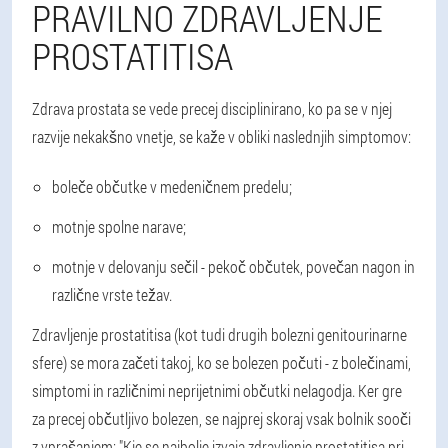
PRAVILNO ZDRAVLJENJE
PROSTATITISA
Zdrava prostata se vede precej disciplinirano, ko pa se v njej
razvije nekakšno vnetje, se kaže v obliki naslednjih simptomov:
boleče občutke v medeničnem predelu;
motnje spolne narave;
motnje v delovanju sečil - pekoč občutek, povečan nagon in
različne vrste težav.
Zdravljenje prostatitisa (kot tudi drugih bolezni genitourinarne
sfere) se mora začeti takoj, ko se bolezen počuti - z bolečinami,
simptomi in različnimi neprijetnimi občutki nelagodja. Ker gre
za precej občutljivo bolezen, se najprej skoraj vsak bolnik sooči
z vprašanjem: "Kje se najbolje izvaja zdravljenje prostatitisa pri