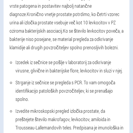
vrste patogena in postavitev najbolj natančne
diagnoze.
Kronično vnetje prostate potrdimo, ko četrti vzorec
urina ali izločka prostate vsebuje več kot 10 levkocitov v PZ
oziroma bakterijskih asociacij.
Ko se število levkocitov poveča, a
bakterije niso posejane, se material pregleda za odkrivanje
klamidije ali drugih povzročiteljev spolno prenosljivih bolezni.
Izcedek iz sečnice se pošlje v laboratorij za odkrivanje
virusne, glivične in bakterijske flore, levkocitov in sluzi v njej.
Strganje iz sečnice se pregleda s PCR. To vam omogoča
identifikacijo patoloških povzročiteljev, ki se prenašajo
spolno.
Izvedite mikroskopski pregled izločka prostate, da
preštejete število makrofagov, levkocitov, amiloida in
Trousseau-Lallemandovih teles. Predpisana je imunološka in