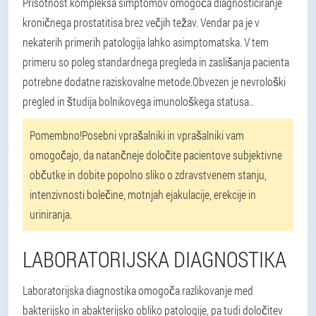
Prisotnost kompleksa simptomov omogoča diagnosticiranje
kroničnega prostatitisa brez večjih težav. Vendar pa je v
nekaterih primerih patologija lahko asimptomatska. V tem
primeru so poleg standardnega pregleda in zaslišanja pacienta
potrebne dodatne raziskovalne metode.
Obvezen je nevrološki
pregled in študija bolnikovega imunološkega statusa.
.
Pomembno!
Posebni vprašalniki in vprašalniki vam
omogočajo, da natančneje določite pacientove subjektivne
občutke in dobite popolno sliko o zdravstvenem stanju,
intenzivnosti bolečine, motnjah ejakulacije, erekcije in
uriniranja.
LABORATORIJSKA DIAGNOSTIKA
Laboratorijska diagnostika omogoča razlikovanje med
bakterijsko in abakterijsko obliko patologije, pa tudi določitev