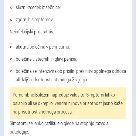
sluzni izcedek iz sečnice;
zgornjih simptomov.
Neinfekcijski prostatitis:
akutna bolečina v perineumu;
bolečine v stegnih in glavi penisa;
bolečina se intenzivira ob prisilni prekinitvi spolnega odnosa
ali daljši odsotnosti intimnega življenja.
Pomembno!
Bolezen napreduje valovito. Simptomi lahko
oslabijo ali se okrepijo, vendar njihova prisotnost jasno kaže
na prisotnost vnetnega procesa.
Simptomi se lahko razlikujejo glede na stopnjo razvoja
patologije.