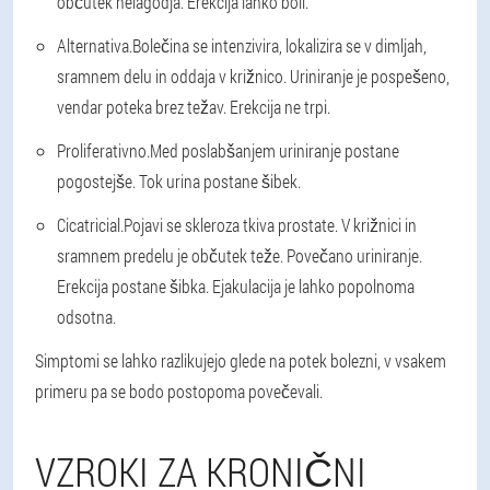
občutek nelagodja. Erekcija lahko boli.
Alternativa.
Bolečina se intenzivira, lokalizira se v dimljah,
sramnem delu in oddaja v križnico. Uriniranje je pospešeno,
vendar poteka brez težav. Erekcija ne trpi.
Proliferativno.
Med poslabšanjem uriniranje postane
pogostejše. Tok urina postane šibek.
Cicatricial.
Pojavi se skleroza tkiva prostate. V križnici in
sramnem predelu je občutek teže. Povečano uriniranje.
Erekcija postane šibka. Ejakulacija je lahko popolnoma
odsotna.
Simptomi se lahko razlikujejo glede na potek bolezni, v vsakem
primeru pa se bodo postopoma povečevali.
VZROKI ZA KRONIČNI