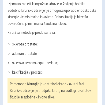
Izjema so zapleti, ki ogrožajo zdravje in življenje bolnika.
Sodobno kirurško zdravljenje omogoča uporabo endoskopske
kirurgije. Je minimalno invazivna. Rehabilitacija je hitrejša,
povzročena je minimalna škoda na telesu.
Kirurška metoda je predpisana za:
skleroza prostate;
adenom prostate;
skleroza semenskega tuberkula;
kalcifikacija v prostati.
Pomembno!
Kirurgija je kontraindicirana v akutni fazi.
Kirurško zdravljenje predpiše kirurg na podlagi rezultatov
študije in splošne klinične slike.