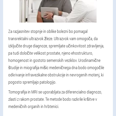
Za razjasnitev stopnje in oblike bolezni bo pomagal
transrektalni ultrazvok žleze
. Ultrazvok vam omogoča, da
izključite druge diagnoze, spremljate učinkovitost zdravljenja,
pa tudi določite velikost prostate, njeno ehostrukturo,
homogenost in gostoto semenskih veziklov. Urodinamične
študije in miografija mišic medeničnega dna bodo omogočile
odkrivanje infravezikalne obstrukcije in nevrogenih motenj, ki
pogosto spremljajo patologijo.
Tomografija in MRI se uporabljata za diferencialno diagnozo,
zlasti z rakom prostate. Te metode bodo razkrile kršitve v
medeničnih organih in hrbtenici.