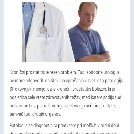
Kronični prostatitis je resen problem. Tudi sodobna urologija
ne more odgovoriti na številna vprašanja v zvezi s to patologijo.
Strokovnjaki menijo, da je kronični prostatitis bolezen, ki je
posledica cele vrste zdravstvenih težav, med katere sodijo tudi
poškodbe tkiv, pa tudi motnje v delovanju sečil in prostate,
temveč tudi drugih organov.
Patologija se diagnosticira predvsem pri moških v rodni dobi.
Pri starejših moških kronični prostatitis pogosto spremljajo