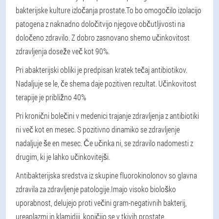
bakterijske kulture izločanja prostate.
To bo omogočilo izolacijo
patogena z naknadno določitvijo njegove občutljivosti na
določeno zdravilo. Z dobro zasnovano shemo učinkovitost
zdravljenja doseže več kot 90%.
Pri abakterijski obliki je predpisan kratek tečaj antibiotikov.
Nadaljuje se le, če shema daje pozitiven rezultat. Učinkovitost
terapije je približno 40%
Pri kronični bolečini v medenici trajanje zdravljenja z antibiotiki
ni več kot en mesec. S pozitivno dinamiko se zdravljenje
nadaljuje še en mesec. Če učinka ni, se zdravilo nadomesti z
drugim, ki je lahko učinkovitejši.
Antibakterijska sredstva iz skupine fluorokinolonov so glavna
zdravila za zdravljenje patologije.
Imajo visoko biološko
uporabnost, delujejo proti večini gram-negativnih bakterij,
ureaplazmi in klamidiji, kopičijo se v tkivih prostate.