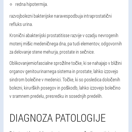
redna hipotermija.
razvoj
bolezni bakterijske narave
spodbuja intraprostatični
refluks urina.
Kronični abakterijski prostatitis
se razvije v ozadju nevrogenih
motenj mišic medeničnega dna, pa tudi elementov, odgovornih
za delovanje stene mehurja, prostate in sečnice.
Oblikovanje
miofascialne sprožilne točke
, ki se nahajajo v bližini
organov genitourinarnega sistema in prostate, lahko izzovejo
sindrom bolečine v medenici. Točke, ki so posledica določenih
bolezni, kirurških posegov in poškodb, lahko izzovejo bolečino
v sramnem predelu, presredku in sosednjih predelih.
DIAGNOZA PATOLOGIJE