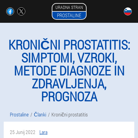
URADNA STRAN
PROSTALINE
KRONIČNI PROSTATITIS:
SIMPTOMI, VZROKI,
METODE DIAGNOZE IN
ZDRAVLJENJA,
PROGNOZA
Prostaline
Članki
Kronični prostatitis
25 Junij 2022
Lara