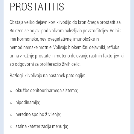
PROSTATITIS
Obstaja veliko dejavnikov, ki vodijo do kroničnega prostatitisa.
Bolezen se pojavi pod vplivom nalezljivih povzročiteljev. Bolnik
ima hormonske, nevrovegetativne, imunološke in
hemodinamske motnje. Vplivajo biokemični dejavniki, refluks
urina v režnje prostate in moteno delovanje rastnih faktorjev, ki
so odgovorni za proliferacijo živih celic.
Razlogi, ki vplivajo na nastanek patologije:
okužbe genitourinarnega sistema;
hipodinamija;
neredno spolno življenje;
stalna kateterizacija mehurja;