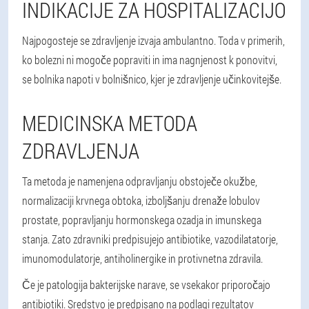
INDIKACIJE ZA HOSPITALIZACIJO
Najpogosteje se zdravljenje izvaja ambulantno. Toda v primerih,
ko bolezni ni mogoče popraviti in ima nagnjenost k ponovitvi,
se bolnika napoti v bolnišnico, kjer je zdravljenje učinkovitejše.
MEDICINSKA METODA
ZDRAVLJENJA
Ta metoda je namenjena odpravljanju obstoječe okužbe,
normalizaciji krvnega obtoka, izboljšanju drenaže lobulov
prostate, popravljanju hormonskega ozadja in imunskega
stanja. Zato zdravniki predpisujejo antibiotike, vazodilatatorje,
imunomodulatorje, antiholinergike in protivnetna zdravila.
Če je patologija bakterijske narave, se vsekakor priporočajo
antibiotiki. Sredstvo je predpisano na podlagi rezultatov